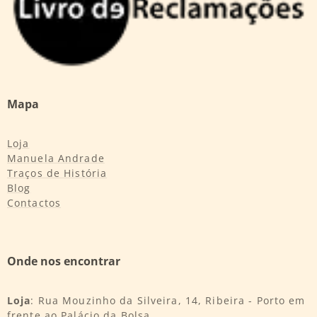
Mapa
Loja
Manuela Andrade
Traços de História
Blog
Contactos
Onde nos encontrar
Loja
: Rua Mouzinho da Silveira, 14, Ribeira - Porto em
frente ao Palácio da Bolsa