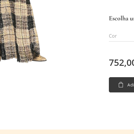
Escolha u
Cor
752,0
Adi