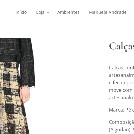
Início
Loja
Ambientes
Manuela Andrade
Calças
Calças con
artesanalm
e fecho po
move com na
artesanalm
Marca: Pé
Composição
(Algodão),