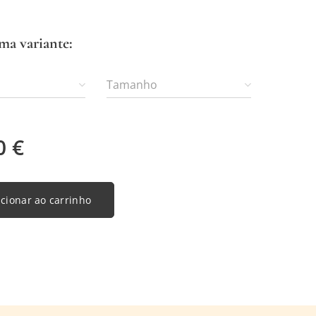
ma variante:
Tamanho
0
€
cionar ao carrinho