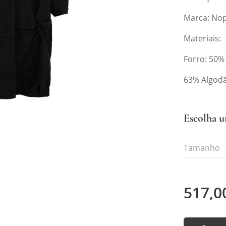
Marca: No
Materiais:
Forro: 50%
63% Algodã
Escolha u
Tamanho
517,0