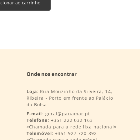
cionar ao carrinho
Onde nos encontrar
Loja
: Rua Mouzinho da Silveira, 14,
Ribeira - Porto em frente ao Palácio
da Bolsa
E-mail
:
geral@panamar.pt
Telefone
: +351 222 032 163
«Chamada para a rede fixa nacional»
Telemóvel
: +351 927 720 892
«Chamada para a rede móvel