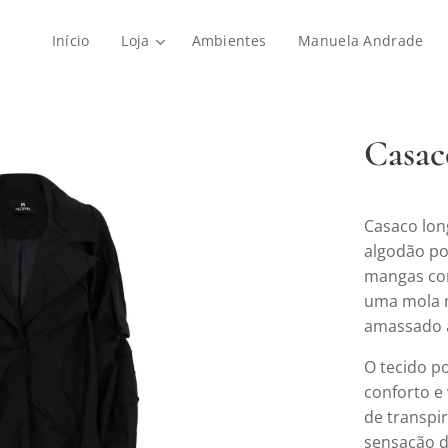
Início
Loja
Ambientes
Manuela Andrade
Casac
Casaco lon
algodão po
mangas com
uma mola m
amassado à
O tecido p
conforto e
de transpi
sensação d