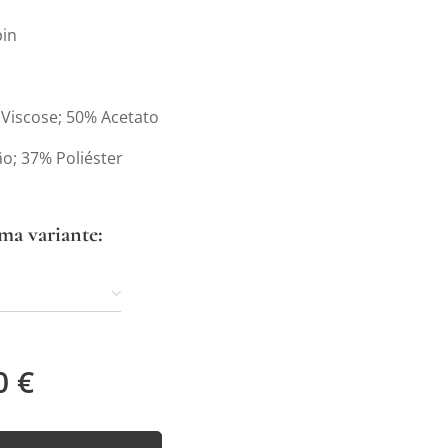
pin
 Viscose; 50% Acetato
o; 37% Poliéster
ma variante:
0
€