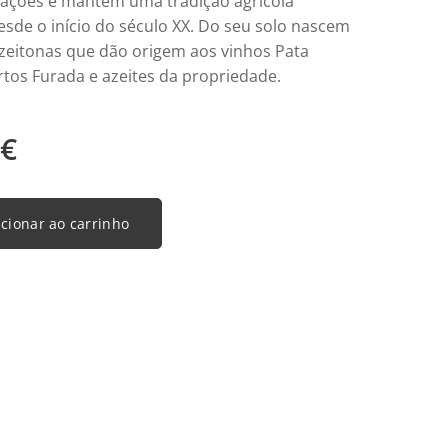
rações e mantém uma tradição agrícola
esde o início do século XX. Do seu solo nascem
azeitonas que dão origem aos vinhos Pata
rtos Furada e azeites da propriedade.
€
cionar ao carrinho