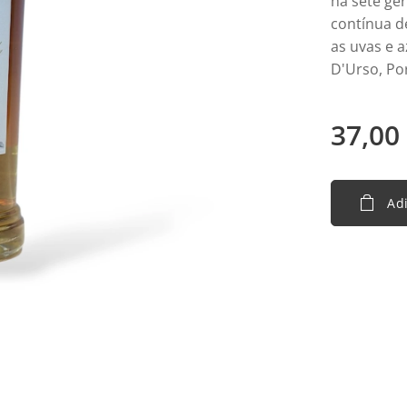
há sete ge
contínua d
as uvas e 
D'Urso, Po
37,00
Adi