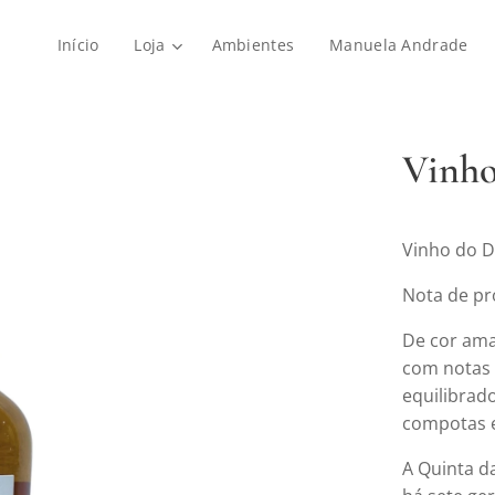
Início
Loja
Ambientes
Manuela Andrade
Vinho
Vinho do D
Nota de pr
De cor ama
com notas 
equilibrado
compotas e
A Quinta d