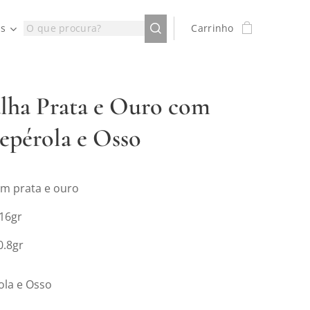
is
Carrinho
lha Prata e Ouro com
epérola e Osso
m prata e ouro
 16gr
0.8gr
ola e Osso