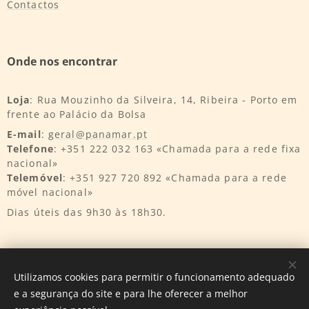
Contactos
Onde nos encontrar
Loja
: Rua Mouzinho da Silveira, 14, Ribeira - Porto em
frente ao Palácio da Bolsa
E-mail
:
geral@panamar.pt
Telefone
: +351 222 032 163 «Chamada para a rede fixa
nacional»
Telemóvel
: +351 927 720 892 «Chamada para a rede
móvel nacional»
Dias úteis das 9h30 às 18h30.
Utilizamos cookies para permitir o funcionamento adequado
e a segurança do site e para lhe oferecer a melhor
Desenvolvido por
InnTurtle
Cookies