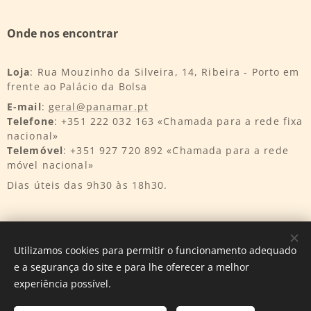
Onde nos encontrar
Loja
: Rua Mouzinho da Silveira, 14, Ribeira - Porto em
frente ao Palácio da Bolsa
E-mail
:
geral@panamar.pt
Telefone
: +351 222 032 163 «Chamada para a rede fixa
nacional»
Telemóvel
: +351 927 720 892 «Chamada para a rede
móvel nacional»
Dias úteis das 9h30 às 18h30.
Utilizamos cookies para permitir o funcionamento adequado
e a segurança do site e para lhe oferecer a melhor
Desenvolvido por
InnTurtle
Cookies
experiência possível.