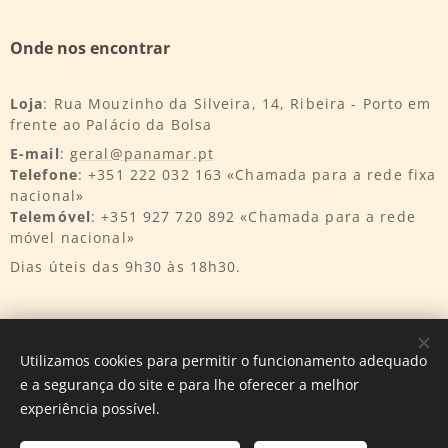
Onde nos encontrar
Loja
: Rua Mouzinho da Silveira, 14, Ribeira - Porto em
frente ao Palácio da Bolsa
E-mail
:
geral@panamar.pt
Telefone
: +351 222 032 163 «Chamada para a rede fixa
nacional»
Telemóvel
: +351 927 720 892 «Chamada para a rede
móvel nacional»
Dias úteis das 9h30 às 18h30.
Utilizamos cookies para permitir o funcionamento adequado
e a segurança do site e para lhe oferecer a melhor
Desenvolvido por
InnTurtle
Cookies
experiência possível.