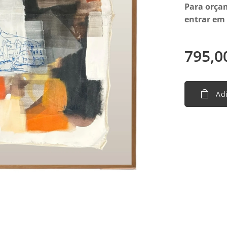
Para orçam
entrar em
795,0
Adi