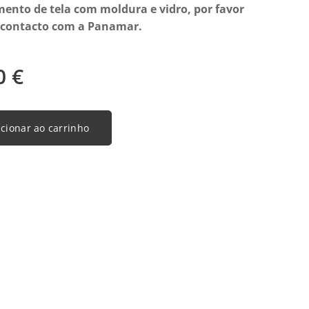
ento de tela com moldura e vidro, por favor
 contacto com a Panamar.
0
€
cionar ao carrinho