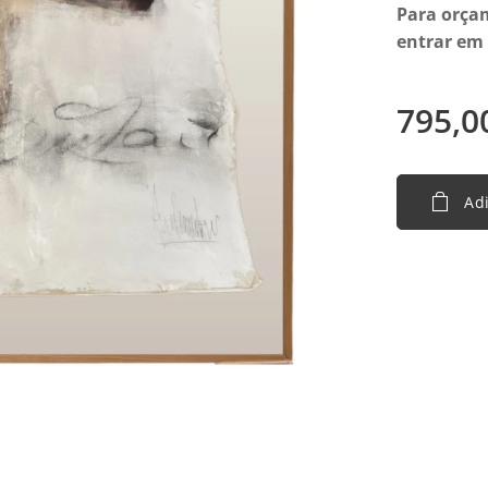
Para orçam
entrar em
795,0
Adi