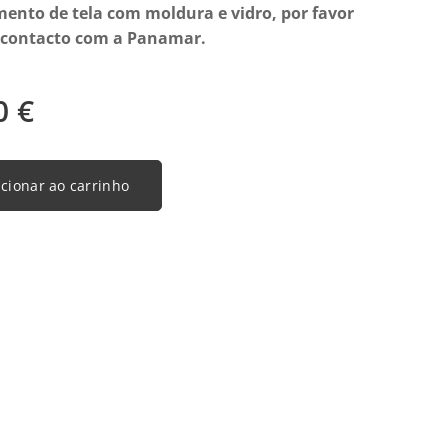
ento de tela com moldura e vidro, por favor
 contacto com a Panamar.
0
€
cionar ao carrinho