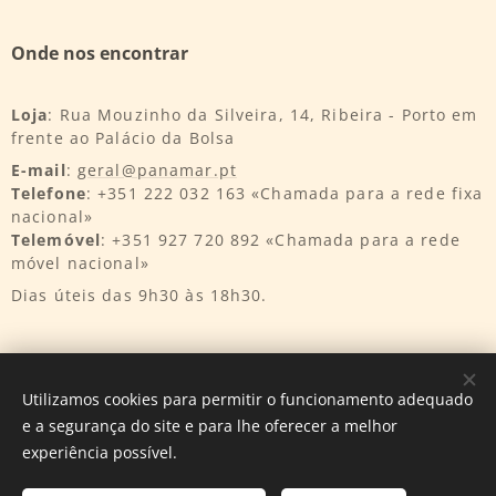
Onde nos encontrar
Loja
: Rua Mouzinho da Silveira, 14, Ribeira - Porto em
frente ao Palácio da Bolsa
E-mail
:
geral@panamar.pt
Telefone
: +351 222 032 163 «Chamada para a rede fixa
nacional»
Telemóvel
: +351 927 720 892 «Chamada para a rede
móvel nacional»
Dias úteis das 9h30 às 18h30.
Utilizamos cookies para permitir o funcionamento adequado
e a segurança do site e para lhe oferecer a melhor
Desenvolvido por
InnTurtle
Cookies
experiência possível.